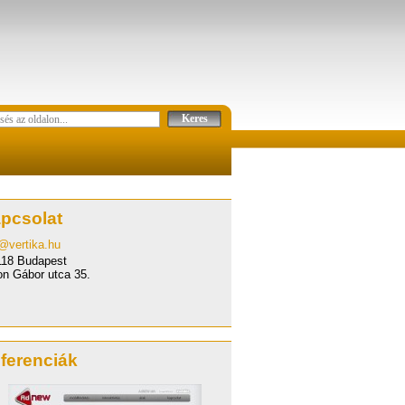
pcsolat
Olcsóbbszerviz
o@vertika.hu
http://olcsobbszerviz.hu/
118 Budapest
zervízek kiválasztását segítő licitkezelő site.
on Gábor utca 35.
2011.
ferenciák
Adnew