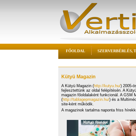
FŐOLDAL
SZERVERBÉRLÉS, 
Kütyü Magazin
A Kütyü Magazin (
http://kutyu.hu/
) 2005-ö
fejlesztettünk az oldal felépítésén. A Küty
magazin főoldalaként funkcionál. A GSM 
(
http://tablagepmagazin.hu/
) és a Multimé
site-ként működik.
A magazinok tartalma naponta friss hírekke