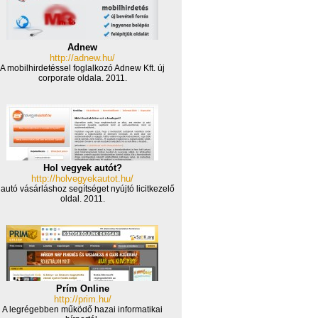
http://adnew.hu/
A mobilhirdetéssel foglalkozó Adnew Kft. új
corporate oldala. 2011.
Hol vegyek autót?
http://holvegyekautot.hu/
 autó vásárláshoz segítséget nyújtó licitkezelő
oldal. 2011.
Prím Online
http://prim.hu/
A legrégebben működő hazai informatikai
hírportál.