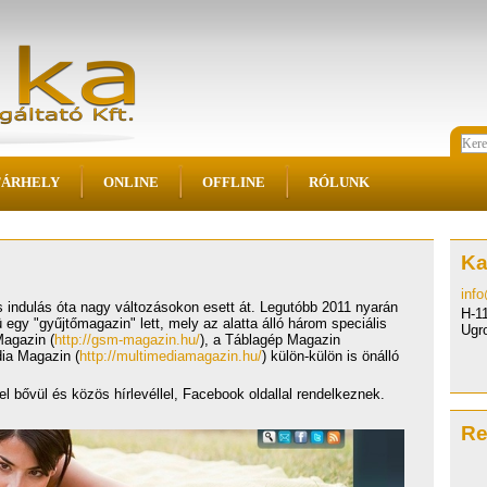
TÁRHELY
ONLINE
OFFLINE
RÓLUNK
Ka
inf
s indulás óta nagy változásokon esett át. Legutóbb 2011 nyarán
H-1
ü egy "gyűjtőmagazin" lett, mely az alatta álló három speciális
S
Ugr
Magazin (
http://gsm-magazin.hu/
), a Táblagép Magazin
dia Magazin (
http://multimediamagazin.hu/
) külön-külön is önálló
l bővül és közös hírlevéllel, Facebook oldallal rendelkeznek.
Re